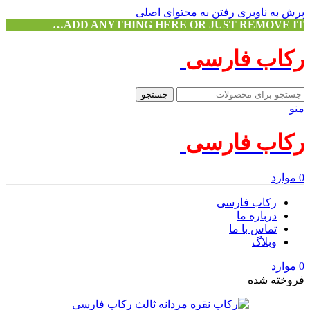
پرش به ناوبری
رفتن به محتوای اصلی
ADD ANYTHING HERE OR JUST REMOVE IT…
رکاب فارسی
جستجو
منو
رکاب فارسی
0
موارد
رکاب فارسی
درباره ما
تماس با ما
وبلاگ
0
موارد
فروخته شده