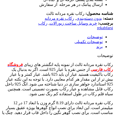
ارسال پیامک در هر مرحله از سفارش
شناسه محصول:
رکاب نقره مردانه ثالث
دسته:
بدون دسته‌بندی
,
رکاب نقره مردانه
برچسب:
خرید وسایل ساخت زیورالات
,
رکاب
rekabfarsi
توضیحات
توضیحات تکمیلی
برند
توضیحات
رکاب نقره مردانه ثالث از نمونه پایه انگشتر های زیبای
فروشگاه
رکاب فارسی
از جنس نقره با عیار 925 است. اگر به بدنبال یک
رکاب باکیفیت هستید عیار آن باید 925 باشد. عیار کمتر و یا عیار
بیش تر از این مقدار هر کدام معایبی دارد. با توجه به این نکته عیار
925 استاندارد جواهر سازی در دنیا شناخته می شود. انگ 925 داخل
رکاب قابل مشاهده و عیار رکاب بصورت تضمینی است. همچنین
سیاه قلم رکاب در طول استفاده کم رنگ نمی شود.
رکاب نقره مردانه ثالث دارای 8.19 گرم وزن با ابعاد 17 در 12
میلیمتر است. این ابعاد برای نصب انواع گوهرها بویژه عقیق بسیار
مناسب است. برای نصب گوهر نگین را داخل قاب قرار دهید. چنگ یا