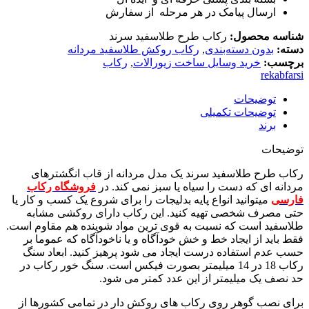
ارسال پیامک در هر مرحله از سفارش
شناسه محصول:
رکاب طرح طلاسفید سرند
دسته:
بدون دسته‌بندی
,
رکاب روکش طلاسفید مردانه
برچسب:
خرید وسایل ساخت زیورالات
,
رکاب
rekabfarsi
توضیحات
توضیحات تکمیلی
برند
توضیحات
رکاب طرح طلاسفید سرند یک مدل مردانه از قاب انگشترهای
مردانه ای که دست را سیاه یا سبز نمی کند. در
فروشگاه رکاب
فارسی
میتوانید انواع پایه بدلیجات را برای شروع یک کسب و کار یا
حتی مصرف شخصی تهیه کنید. این رکاب دارای روکشی مشابه
طلاسفید است که نسبت به قوی ترین مواد شوینده هم مقاوم است.
فقط باید از ایجاد خط و خش خودآگاه و یا ناخودآگاه که عموما بر
حسب عدم استفاده درست ایجاد می شود پرهیز کنید. ابعاد سنگ
رکاب 18 در 14 میلیمتر بصورت فیکس است. سنگ خور رکاب در
حد نصف یک میلیمتر از این عدد کمتر می شود.
برای نصب گوهر روی رکاب های روکش دار در تمامی کشورها از