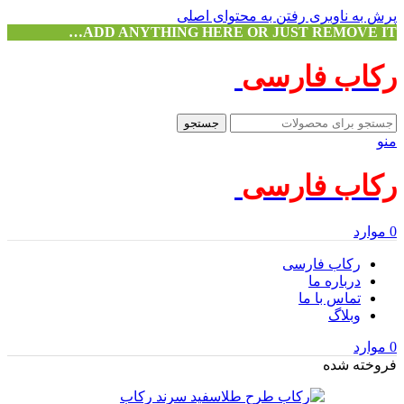
پرش به ناوبری
رفتن به محتوای اصلی
ADD ANYTHING HERE OR JUST REMOVE IT…
رکاب فارسی
جستجو
منو
رکاب فارسی
0
موارد
رکاب فارسی
درباره ما
تماس با ما
وبلاگ
0
موارد
فروخته شده