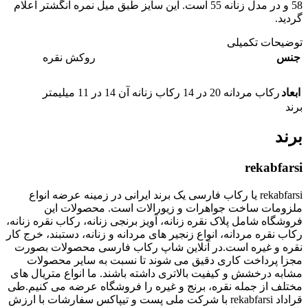
58 و در مدل زنانه 55 است. این سایز طبق میل نمره انگشتر اعلام
گردید.
توضیحات تکمیلی
جنس
روکش نقره
ابعاد
رکاب مردانه 20 در 14 رکاب زنانه آن 14 در 11 میلیمتر
برند
برند
rekabfarsi
rekabfarsi یا رکاب فارسی یک برند ایرانی در زمینه عرضه انواع
ملزومات ساخت جواهرات و زیورالات است. محصولات این
فروشگاه شامل پلاک نقره زنانه، آویز برنجی زنانه، رکاب نقره زنانه،
رکاب نقره مردانه، انواع زنجیر های مردانه و زنانه، دستبند، خرج کار
نقره و غیره است.در آنلاین شاپ رکاب فارسی محصولات بصورت
مجزا پرداخت کاری دقیق می شوند تا نسبت به سایر محصولات
مشابه درخشش و کیفیت بالاتری داشته باشند. ما انواع متریال های
مختلف از جمله نقره، برنج و غیره را فروشگاه عرضه می کنیم.طی
قراداد rekabfarsi با شرکت ملی پست و تیپاکس سفارشات با ارزش