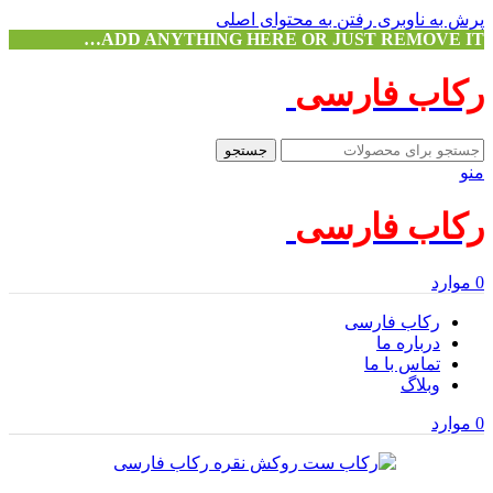
پرش به ناوبری
رفتن به محتوای اصلی
ADD ANYTHING HERE OR JUST REMOVE IT…
رکاب فارسی
جستجو
منو
رکاب فارسی
0
موارد
رکاب فارسی
درباره ما
تماس با ما
وبلاگ
0
موارد