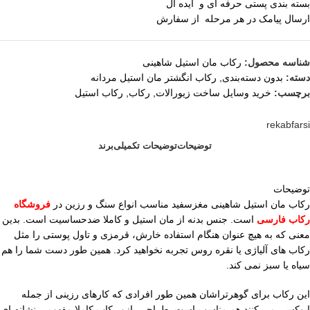
بسته بندی پستی حرفه ای و ایده آل
ارسال پیامک در هر مرحله از سفارش
شناسه محصول:
رکاب مان استیل شاهینی
دسته:
بدون دسته‌بندی
,
رکاب انگشتر مان استیل مردانه
برچسب:
خرید وسایل ساخت زیورالات
,
رکاب
,
رکاب استیل
rekabfarsi
توضیحات
توضیحات تکمیلی
برند
توضیحات
رکاب مان استیل شاهینی مغزسفید مناسب انواع سنگ و رزین در
فروشگاه
رکاب فارسی
است. جنس بدنه از مان استیل و کاملا ضدحساسیت است. بدین
معنی که به هیچ عنوان هنگام استفاده خارش، قرمزی و تاول پوستی را مثل
رکاب های آلیاژی یا نقره روس تجربه نخواهید کرد. همین طور دست شما را هم
سیاه یا سبز نمی کند.
این رکاب برای گوهرتراشان همین طور افرادی که کارهای رزینی از جمله
اپوکسی می کنند هم مناسب است. طراحی بازو رکاب کاملا مفهومی نشانه ای