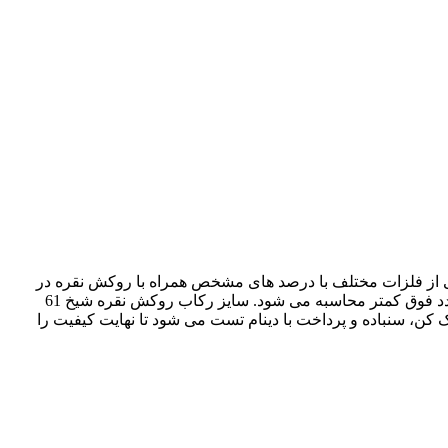
 از فلزات مختلف با درصد های مشخص همراه با روکش نقره در
است. ابعاد سنگ آن 27 در 19 میلیمتر بصورت دیوار به دیوار است. سنگ خور این رکاب در حد نصف یک میلیمتر از عدد فوق کمتر محاسبه می شود. سایز رکاب روکش نقره شیخ 61
ن، سنباده و پرداخت با دینام تست می شود تا نهایت کیفیت را