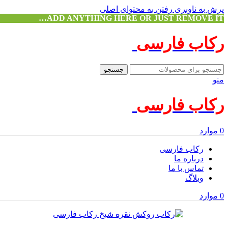
پرش به ناوبری
رفتن به محتوای اصلی
ADD ANYTHING HERE OR JUST REMOVE IT…
رکاب فارسی
جستجو
منو
رکاب فارسی
0
موارد
رکاب فارسی
درباره ما
تماس با ما
وبلاگ
0
موارد