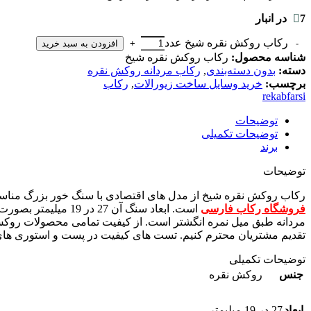
7 در انبار
رکاب روکش نقره شیخ عدد
افزودن به سبد خرید
شناسه محصول:
رکاب روکش نقره شیخ
دسته:
بدون دسته‌بندی
,
رکاب مردانه روکش نقره
برچسب:
خرید وسایل ساخت زیورالات
,
رکاب
rekabfarsi
توضیحات
توضیحات تکمیلی
برند
توضیحات
رکاب روکش نقره شیخ از مدل های اقتصادی با سنگ خور بزرگ مناسب
فروشگاه رکاب فارسی
مردانه طبق میل نمره انگشتر است. از کیفیت تمامی محصولات روکش 
تقدیم مشتریان محترم کنیم. تست های کیفیت در پست و استوری ها
توضیحات تکمیلی
جنس
روکش نقره
ابعاد
27 در 19 میلیمتر