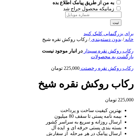
به من از طریق پیامک اطلاع بده
زمانیکه محصول حراج شد
ثبت
برای بزرگنمایی کلیک کنید
خانه
/
بدون دسته‌بندی
/
رکاب روکش نقره شیخ
رکاب روکش نقره سپیدار
در انبار موجود نیست
بازگشت به محصولات
رکاب روکش نقره رخصتت
225,000
تومان
رکاب روکش نقره شیخ
225,000
تومان
بهترین کیفیت ساخت و پرداخت
بیمه نامه پستی تا سقف 80 میلیون
ارسال روزانه و سریع به سراسر کشور
بسته بندی پستی حرفه ای و ایده آل
ارسال پیامک در هر مرحله از سفارش