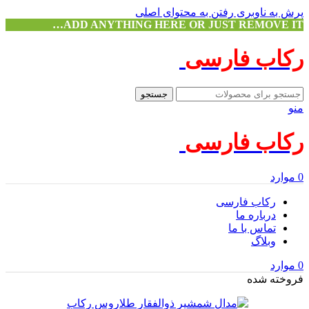
پرش به ناوبری
رفتن به محتوای اصلی
ADD ANYTHING HERE OR JUST REMOVE IT…
رکاب فارسی
جستجو
منو
رکاب فارسی
0
موارد
رکاب فارسی
درباره ما
تماس با ما
وبلاگ
0
موارد
فروخته شده