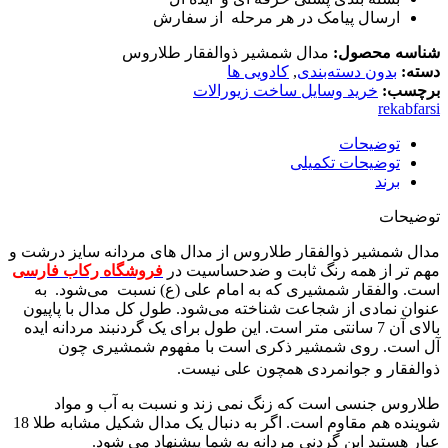
ارسال پیامک در هر مرحله از سفارش
شناسه محصول:
مدال شمشیر ذوالفقار طلاروس
دسته:
بدون دسته‌بندی
,
کادویی ها
برچسب:
خرید وسایل ساخت زیورالات
rekabfarsi
توضیحات
توضیحات تکمیلی
برند
توضیحات
مدال شمشیر ذوالفقار طلاروس از مدال های مردانه سایز درشت و
مهم تر از همه رنگ ثابت و ضدحساسیت در
فروشگاه رکاب فارسی
است. والفقار شمشیری که به امام علی (ع) نسبت می‌شود. به
عنوان نمادی از شجاعت شناخته می‌شود. طول کل مدال با پاپیون
بالای آن 7 سانتی متر است. این طول برای یک گردنبند مردانه ایده
آل است. روی شمشیر ذکری است با مفهوم شمشیری چون
ذوالفقار و جوانمردی همچون علی نیست.
طلاروس جنسی است که زنگ نمی زند و نسبت به آب و مواد
شوینده هم مقاوم است. اگر به دنبال یک مدال شکیل مشابه طلا 18
عیار هستید این گردنی مردانه به شما پیشنهاد می شود.