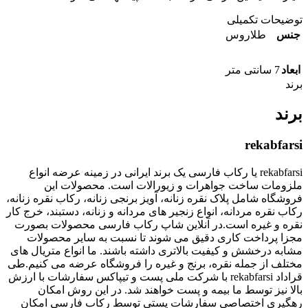
توضیحات تکمیلی
جنس
طلاروس
ابعاد
7 سانتی متر
برند
برند
rekabfarsi
rekabfarsi یا رکاب فارسی یک برند ایرانی در زمینه عرضه انواع
ملزومات ساخت جواهرات و زیورالات است. محصولات این
فروشگاه شامل پلاک نقره زنانه، آویز برنجی زنانه، رکاب نقره زنانه،
رکاب نقره مردانه، انواع زنجیر های مردانه و زنانه، دستبند، خرج کار
نقره و غیره است.در آنلاین شاپ رکاب فارسی محصولات بصورت
مجزا پرداخت کاری دقیق می شوند تا نسبت به سایر محصولات
مشابه درخشش و کیفیت بالاتری داشته باشند. ما انواع متریال های
مختلف از جمله نقره، برنج و غیره را فروشگاه عرضه می کنیم.طی
قراداد rekabfarsi با شرکت ملی پست و تیپاکس سفارشات با ارزش
بالا نیز توسط ما بیمه و پست خواهند شد. در این روش امکان
رهگیری اختصاصی سفارشات پستی توسط رکاب فارسی امکان