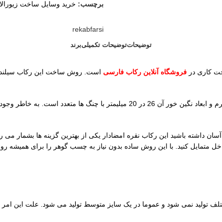
برچسب:
خرید وسایل ساخت زیورال
rekabfarsi
توضیحات
توضیحات تکمیلی
برند
فروشگاه آنلاین رکاب فارسی
است. روش ساخت این رکاب سیلندری اس
داخل پایه انگشتر میتواند امضا و عیار 952 را مشاهده کنید. وزن رکاب 12.17 گرم و ابع
آسان داشته باشید این رکاب نقره امضادار یکی از بهترین گزینه ها بشمار می 
مت داخل متمایل کنید. با این روش ساده بدون نیاز به چسب گوهر را برای همیش
تلف تولید نمی شود و عموما در یک سایز متوسط تولید می شود. علت این امر 