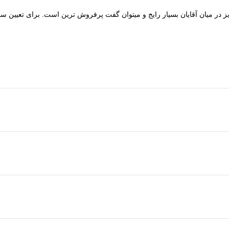
همان 62 با دور انگشت 65 میلیمتر است. این سایز در میان آقایان بسیار رایج و میتوان گفت پرفروش 