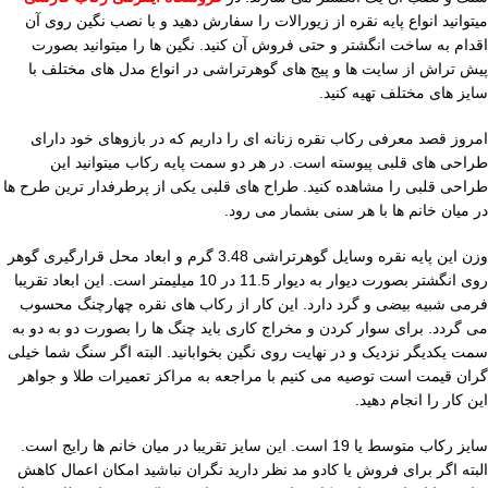
میتوانید انواع پایه نقره از زیورالات را سفارش دهید و با نصب نگین روی آن
اقدام به ساخت انگشتر و حتی فروش آن کنید. نگین ها را میتوانید بصورت
پیش تراش از سایت ها و پیج های گوهرتراشی در انواع مدل های مختلف با
سایز های مختلف تهیه کنید.
امروز قصد معرفی رکاب نقره زنانه ای را داریم که در بازوهای خود دارای
طراحی های قلبی پیوسته است. در هر دو سمت پایه رکاب میتوانید این
طراحی قلبی را مشاهده کنید. طراح های قلبی یکی از پرطرفدار ترین طرح ها
در میان خانم ها با هر سنی بشمار می رود.
وزن این پایه نقره وسایل گوهرتراشی 3.48 گرم و ابعاد محل قرارگیری گوهر
روی انگشتر بصورت دیوار به دیوار 11.5 در 10 میلیمتر است. این ابعاد تقریبا
فرمی شبیه بیضی و گرد دارد. این کار از رکاب های نقره چهارچنگ محسوب
می گردد. برای سوار کردن و مخراج کاری باید چنگ ها را بصورت دو به دو به
سمت یکدیگر نزدیک و در نهایت روی نگین بخوابانید. البته اگر سنگ شما خیلی
گران قیمت است توصیه می کنیم با مراجعه به مراکز تعمیرات طلا و جواهر
این کار را انجام دهید.
سایز رکاب متوسط یا 19 است. این سایز تقریبا در میان خانم ها رایج است.
البته اگر برای فروش یا کادو مد نظر دارید نگران نباشید امکان اعمال کاهش