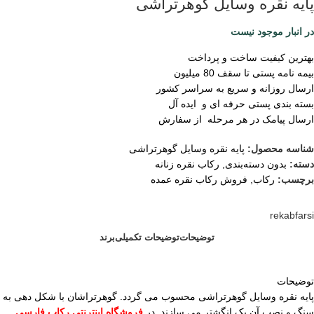
پایه نقره وسایل گوهرتراشی
در انبار موجود نیست
بهترین کیفیت ساخت و پرداخت
بیمه نامه پستی تا سقف 80 میلیون
ارسال روزانه و سریع به سراسر کشور
بسته بندی پستی حرفه ای و ایده آل
ارسال پیامک در هر مرحله از سفارش
شناسه محصول:
پایه نقره وسایل گوهرتراشی
دسته:
بدون دسته‌بندی
,
رکاب نقره زنانه
برچسب:
رکاب
,
فروش رکاب نقره عمده
rekabfarsi
توضیحات
توضیحات تکمیلی
برند
توضیحات
پایه نقره وسایل گوهرتراشی محسوب می گردد. گوهرتراشان با شکل دهی به
سنگ و نصب آن یک انگشتر می سازند. در
فروشگاه اینترنتی رکاب فارسی