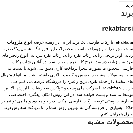
برند
برند
rekabfarsi
rekabfarsi یا رکاب فارسی یک برند ایرانی در زمینه عرضه انواع ملزومات
ساخت جواهرات و زیورالات است. محصولات این فروشگاه شامل پلاک نقره
زنانه، آویز برنجی زنانه، رکاب نقره زنانه، رکاب نقره مردانه، انواع زنجیر های
مردانه و زنانه، دستبند، خرج کار نقره و غیره است.در آنلاین شاپ رکاب
فارسی محصولات بصورت مجزا پرداخت کاری دقیق می شوند تا نسبت به
سایر محصولات مشابه درخشش و کیفیت بالاتری داشته باشند. ما انواع متریال
های مختلف از جمله نقره، برنج و غیره را فروشگاه عرضه می کنیم.طی
قراداد rekabfarsi با شرکت ملی پست و تیپاکس سفارشات با ارزش بالا نیز
توسط ما بیمه و پست خواهند شد. در این روش امکان رهگیری اختصاصی
سفارشات پستی توسط رکاب فارسی امکان پذیر خواهد بود و ما می توانیم بر
خلاف بسیاری از فروشندگان به بهترین روش شما را تا دریافت سفارش درب
منزل همراهی کنیم.
محصولات مشابه