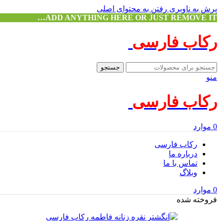
پرش به ناوبری
رفتن به محتوای اصلی
ADD ANYTHING HERE OR JUST REMOVE IT…
رکاب فارسی
جستجو
منو
رکاب فارسی
0
موارد
رکاب فارسی
درباره ما
تماس با ما
وبلاگ
0
موارد
فروخته شده