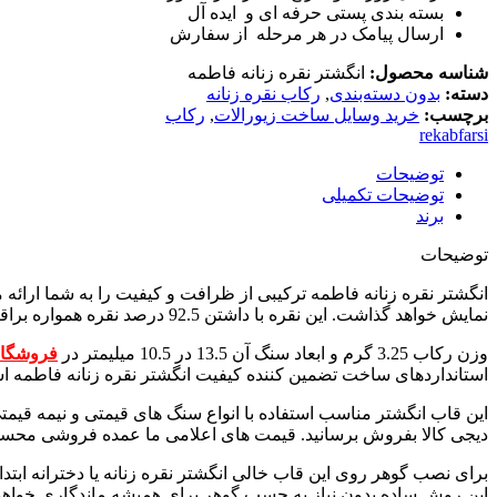
بسته بندی پستی حرفه ای و ایده آل
ارسال پیامک در هر مرحله از سفارش
شناسه محصول:
انگشتر نقره زنانه فاطمه
دسته:
بدون دسته‌بندی
,
رکاب نقره زنانه
برچسب:
خرید وسایل ساخت زیورالات
,
رکاب
rekabfarsi
توضیحات
توضیحات تکمیلی
برند
توضیحات
نمایش خواهد گذاشت. این نقره با داشتن 92.5 درصد نقره همواره براقیت خود را حفظ خواهد کرد.
وزن رکاب 3.25 گرم و ابعاد سنگ آن 13.5 در 10.5 میلیمتر در
فروشگاه
استانداردهای ساخت تضمین کننده کیفیت انگشتر نقره زنانه فاطمه ا
این قاب انگشتر مناسب استفاده با انواع سنگ های قیمتی و نیمه قیمتی
دیجی کالا بفروش برسانید. قیمت های اعلامی ما عمده فروشی محسوب م
برای نصب گوهر روی این قاب خالی انگشتر نقره زنانه یا دخترانه ابتدا
این روش ساده بدون نیاز به چسب گوهر برای همیشه ماندگاری خواه