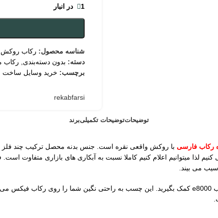
1 در انبار
شناسه محصول:
رکاب روکش ن
دسته:
بدون دسته‌بندی
,
رکاب م
برچسب:
خرید وسایل ساخت ز
rekabfarsi
توضیحات
توضیحات تکمیلی
برند
 رکاب فارسی
با روکش واقعی نقره است. جنس بدنه محصل ترکیب چند فلز 
یم لذا میتوانیم اعلام کنیم کاملا نسبت به آبکاری های بازاری متفاوت است
یب می بیند.
ابعاد سنگ رکاب 14 در 9 میلیمتر به فرم بیضی است. برای نصب گوهر از چسب e8000 کمک بگیرید. این چسب