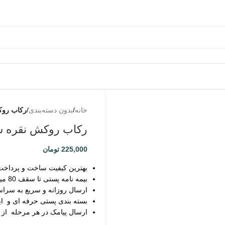
به من
از طریق
خانه
/
بدون دسته‌بندی
/
رکاب روک
پیامک
رکاب روکش نقره سو
اطلاع بده
زمانیکه
225,000
تومان
محصول
حراج شد
بهترین کیفیت ساخت و پرداخت
بیمه نامه پستی تا سقف 80 میلیون
ارسال روزانه و سریع به سرا
بسته بندی پستی حرفه ای و ای
ارسال پیامک در هر مرحله از
ثبت