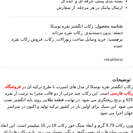
بسته بندی پستی حرفه ای و ایده آل
ارسال پیامک در هر مرحله از سفارش
شناسه محصول:
رکاب انگشتر نقره توسکا
دسته:
بدون دسته‌بندی
,
رکاب نقره مردانه
برچسب:
خرید وسایل ساخت زیورالات
,
رکاب
,
فروش رکاب نقره
عمده
rekabfarsi
توضیحات
رکاب انگشتر نقره توسکا از مدل های اسپرت با طرح ترکیه ای در
فروشگاه
رکاب فارسی
است. این رکاب چند جزئی از دو قالب مجزا به ترتیب از نقره
925 و برنج ریختگری می شود. در نهایت قطعه طلایی روی پایه انگشتر نصب
می شود. این سبک برای اولین بار در کشور ترکیه تولید و اکنون در سراسر
جهان اجرا می شود.
وزن رکاب 9.79 گرم و ابعاد سنگ خور رکاب 18 در 15 میلیمتر است. این ابعاد
از بهترین سایزها برای نصب گوهر و نگین بشمار می رود. بازو رکاب ها دارای