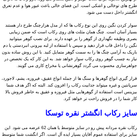
طرح های توخالی و اشکی است. این فضای خالی باعث عبور هوا و عدم تعرق
انگشتر داخل دست می شود.
سوار کردن نگین روی این نوع رکاب ها که از مدل هزارچنگ طرح دار هستند
بسیار آسان است. چنگ همان مثلث های روی رکاب است که ضمن زیبایی
بصری وظیفه نگهداری از گوهر را بر عهده دارند. برای نصب گوهر میتوانید
نگین را داخل قاب قرار دهید و سپس با استفاده از لبه بیرونی انبردستی یا دم
باریک به آرامی چنگ ها را به سمت گوهر متمایل کنید. با این روش ساده بدون
نیاز به چسب گوهر روی رکاب سوار خواهد شد. به این کار که یک تخصص در
جواهرسازی محسوب می گردد گوهرنشانی یا مخراج کاری می گویند.
قرار گیری انواع گوهرها و سنگ ها از جمله انواع عقیق، فیروزه، یشم، لاجورد،
سرپانتین و غیره میتواند جذابیت رکاب را افزون کند. البته که اگر هدف شما
بیزینس است استفاده از گوهرهایی مثل فیروزه و عقیق به خاطر فروش بالا
کار شما را در فروش راحت تر خواهد کرد.
سایز رکاب انگشتر نقره توسکا
رکاب نقره مردانه پیش رو در سایز متوسط یا همان 62 عرضه می شود. این
سایز برای استفاده عموم آقایان بسیار ایده آل است. اگر انگشت شما متوسط