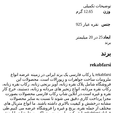
توضیحات تکمیلی
وزن
12.65 گرم
جنس
نقره عیار 925
ابعاد
25 در 20 میلیمتر
برند
برند
rekabfarsi
rekabfarsi یا رکاب فارسی یک برند ایرانی در زمینه عرضه انواع
ملزومات ساخت جواهرات و زیورالات است. محصولات این
فروشگاه شامل پلاک نقره زنانه، آویز برنجی زنانه، رکاب نقره زنانه،
رکاب نقره مردانه، انواع زنجیر های مردانه و زنانه، دستبند، خرج کار
نقره و غیره است.در آنلاین شاپ رکاب فارسی محصولات بصورت
مجزا پرداخت کاری دقیق می شوند تا نسبت به سایر محصولات
مشابه درخشش و کیفیت بالاتری داشته باشند. ما انواع متریال های
مختلف از جمله نقره، برنج و غیره را فروشگاه عرضه می کنیم.طی
قراداد rekabfarsi با شرکت ملی پست و تیپاکس سفارشات با ارزش