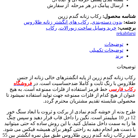
ارسال پیامک در هر مرحله از سفارش
شناسه محصول:
رکاب زنانه گندم زرین
دسته:
بدون دسته‌بندی
,
رکاب های انگشتر زنانه طلاروس
برچسب:
خرید وسایل ساخت زیورالات
,
رکاب
rekabfarsi
توضیحات
توضیحات تکمیلی
برند
توضیحات
رکاب زنانه گندم زرین از پایه انگشترهای خالی زنانه از جنس
طلاروس با رنگ ثابت و کاملا ضدحساسیت است. در
فروشگاه
رکاب فارسی
خط قرمز استفاده از فلزات ممنوعه است. به هیج
عنوان از هیچ کدام از فلزات ممنوعه جهت تولید استفاده نمیشود تا
محصولی شایسته تقدیم مشتریان محترم گردد.
طرح بدنه از خوشه گندم نمادی از برکت و ثروت با ابعاد سنگ خور
12 در 10 میلیمتر است. نگین را داخل قاب قرار دهید و سپس چنگ
ها را به سمت داخل متمایل کنید. با این روش ساده که حتی میتوانید
با دست هم انجام دهید به راحتی گوهر برای همیشه فیکس می شود.
سایز رکاب زنانه گندم زرین طلاروس طبق میل نمره انگشتر بین 55