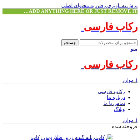
پرش به ناوبری
رفتن به محتوای اصلی
ADD ANYTHING HERE OR JUST REMOVE IT…
رکاب فارسی
جستجو
منو
رکاب فارسی
1
موارد
رکاب فارسی
درباره ما
تماس با ما
وبلاگ
1
موارد
فروخته شده