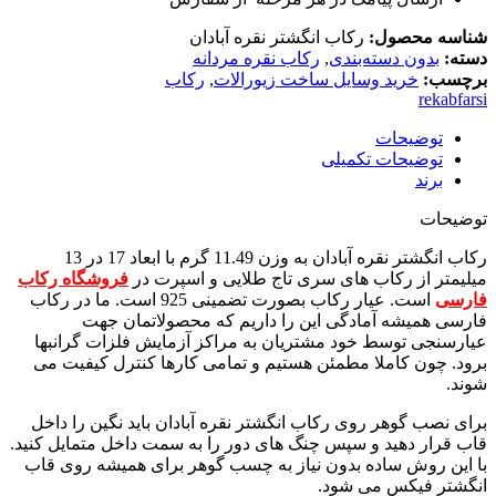
شناسه محصول:
رکاب انگشتر نقره آبادان
دسته:
بدون دسته‌بندی
,
رکاب نقره مردانه
برچسب:
خرید وسایل ساخت زیورالات
,
رکاب
rekabfarsi
توضیحات
توضیحات تکمیلی
برند
توضیحات
رکاب انگشتر نقره آبادان به وزن 11.49 گرم با ابعاد 17 در 13
میلیمتر از رکاب های سری تاج طلایی و اسپرت در
فروشگاه رکاب
فارسی
است. عیار رکاب بصورت تضمینی 925 است. ما در رکاب
فارسی همیشه آمادگی این را داریم که محصولاتمان جهت
عیارسنجی توسط خود مشتریان به مراکز آزمایش فلزات گرانبها
برود. چون کاملا مطمئن هستیم و تمامی کارها کنترل کیفیت می
شوند.
برای نصب گوهر روی رکاب انگشتر نقره آبادان باید نگین را داخل
قاب قرار دهید و سپس چنگ های دور را به سمت داخل متمایل کنید.
با این روش ساده بدون نیاز به چسب گوهر برای همیشه روی قاب
انگشتر فیکس می شود.