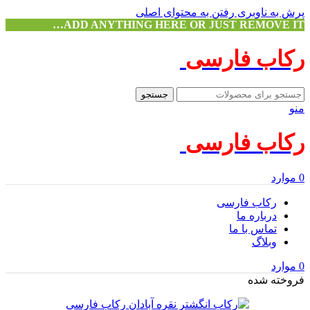
پرش به ناوبری
رفتن به محتوای اصلی
ADD ANYTHING HERE OR JUST REMOVE IT…
رکاب فارسی
جستجو
منو
رکاب فارسی
0
موارد
رکاب فارسی
درباره ما
تماس با ما
وبلاگ
0
موارد
فروخته شده