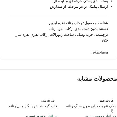
بسته بندی پستی حرفه ای و ایده آل
ارسال پیامک در هر مرحله از سفارش
شناسه محصول:
رکاب زنانه نقره آیدین
دسته:
بدون دسته‌بندی
,
رکاب نقره زنانه
برچسب:
خرید وسایل ساخت زیورالات
,
رکاب نقره
,
نقره عیار
925
rekabfarsi
محصولات مشابه
فروخته شده
فروخته شده
پلاک نقره جیران بدون سنگ زنانه
قاب گردنبند نقره نگار مدل زنانه
در انبار موجود نیست
در انبار موجود نیست