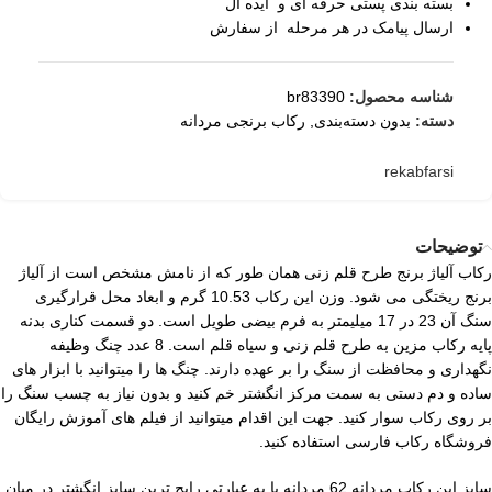
بسته بندی پستی حرفه ای و ایده آل
ارسال پیامک در هر مرحله از سفارش
شناسه محصول:
br83390
دسته:
بدون دسته‌بندی
,
رکاب برنجی مردانه
rekabfarsi
توضیحات
رکاب آلیاژ برنج طرح قلم زنی همان طور که از نامش مشخص است از آلیاژ
برنج ریختگی می شود. وزن این رکاب 10.53 گرم و ابعاد محل قرارگیری
سنگ آن 23 در 17 میلیمتر به فرم بیضی طویل است. دو قسمت کناری بدنه
پایه رکاب مزین به طرح قلم زنی و سیاه قلم است. 8 عدد چنگ وظیفه
نگهداری و محافظت از سنگ را بر عهده دارند. چنگ ها را میتوانید با ابزار های
ساده و دم دستی به سمت مرکز انگشتر خم کنید و بدون نیاز به چسب سنگ را
بر روی رکاب سوار کنید. جهت این اقدام میتوانید از فیلم های آموزش رایگان
فروشگاه رکاب فارسی استفاده کنید.
سایز این رکاب مردانه 62 مردانه یا به عبارتی رایج ترین سایز انگشتر در میان