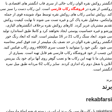
انگشتر روکش نقره الوان رکاب خالی از سری قاب انگشتر های اقتصادی با
روکشی از نقره در
فروشگاه رکاب فارسی
است. این رکاب دست را سبز نمی
کند. روکش تمامی رکاب های روکش نقره توسط مواد شوینده قوی از جمله
وایتکس، محلول نقره پاک کن و غیره تست می شوند تا نهایت کیفیت روکش
تقدیم مشتریان عزیز گردد. کارهای روکش نقره برخلاف انگشترهای الیاژی،
ورشو و غیره حساسیت پوستی ایجاد نخواهند کرد و کاملا طیق استاندارد تولید
می شوند. ابعاد سنگ رکاب 21 در 16 میلیمتر است. البته که ابعاد رنگ خور
انگشتر روکش نقره الوان در حد نصف یک میلیمتر از عدد فوق کمتر محاسبه
می شود. نگین خود را میتوانید با چسب سری e8000 روی رکاب فیکس کنید.
این چسب از خود فروشگاه رکاب فارسی هم قابل تهیه است. بسیاری از
مشتریان ما با تهیه این رکاب ها و نصب گوهر روی آنها برای خود یک بیزینس
آنلاین یا شغل دوم راه اندازی کردند. سایز رکاب 62 مردانه طبق میل نمره
انگشتر است.
برند
برند
rekabfarsi
rekabfarsi یا رکاب فارسی یک برند ایرانی در زمینه عرضه انواع ملزومات