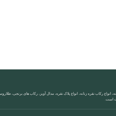
، انواع رکاب نقره زنانه، انواع پلاک نقره، مدال آویز، رکاب های برنجی، طلا
ات است.