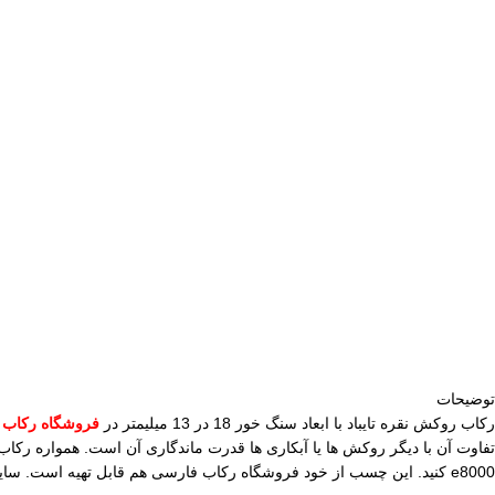
توضیحات
رکاب روکش نقره تایباد با ابعاد سنگ خور 18 در 13 میلیمتر در
فروشگاه رکاب 
تفاوت آن با دیگر روکش ها یا آبکاری ها قدرت ماندگاری آن است. همواره ر
e8000 کنید. این چسب از خود فروشگاه رکاب فارسی هم قابل تهیه است. سایز رکاب روکش نقره تایباد 64 مردانه است. این سایز طبق میل نمره انگشتر و به عبارتی متوسط محسوب می گردد.