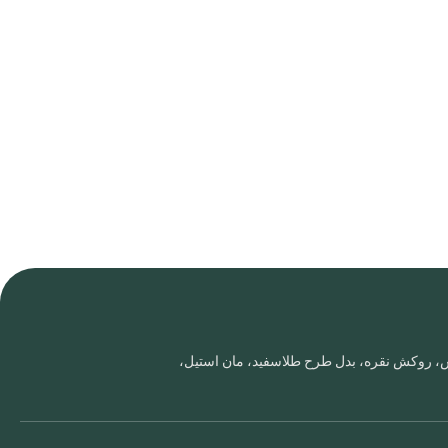
روس، روکش نقره، بدل طرح طلاسفید، مان استیل،