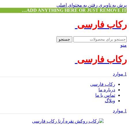
پرش به ناوبری
رفتن به محتوای اصلی
ADD ANYTHING HERE OR JUST REMOVE IT…
رکاب فارسی
جستجو
منو
رکاب فارسی
1
موارد
رکاب فارسی
درباره ما
تماس با ما
وبلاگ
1
موارد