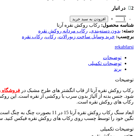
2 در انبار
افزودن به سبد خرید
شناسه محصول:
رکاب روکش نقره آرنا
دسته:
بدون دسته‌بندی
,
رکاب مردانه روکش نقره
برچسب:
خرید وسایل ساخت زیورالات
,
رکاب
,
رکاب نقره
rekabfarsi
توضیحات
توضیحات تکمیلی
برند
توضیحات
رکاب روکش نقره آرنا از قاب انگشتر های طرح مشبک در
فروشگاه 
شود. جنس بدنه از آلیاژ بدون سرب با روکشی از نقره است. این رو
رکاب های روکش نقره است.
ابعاد سنگ رکاب روکش نقره آرنا 
نگین خود را توسط چسب روی رکاب های روکش نقره فیکس کنید. سایز رکاب در میل نمره انگشتر بین 61 و 62 است. در این مواقع ب
توضیحات تکمیلی
جنس
روکش نقره