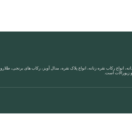
نه، انواع رکاب نقره زنانه، انواع پلاک نقره، مدال آویز، رکاب های برنجی، طل
و زیورالات است.