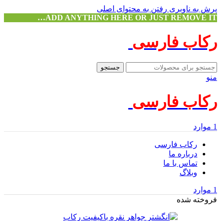
پرش به ناوبری
رفتن به محتوای اصلی
ADD ANYTHING HERE OR JUST REMOVE IT…
رکاب فارسی
جستجو
منو
رکاب فارسی
1
موارد
رکاب فارسی
درباره ما
تماس با ما
وبلاگ
1
موارد
فروخته شده