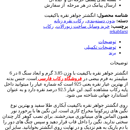
ارسال پیامک در هر مرحله از سفارش
شناسه محصول:
انگشتر جواهر نقره باکیفیت
دسته:
بدون دسته‌بندی
,
رکاب نقره زنانه
برچسب:
خرید وسایل ساخت زیورالات
,
رکاب
rekabfarsi
توضیحات
توضیحات تکمیلی
برند
توضیحات
انگشتر جواهر نقره باکیفیت با وزن 3.85 گرم و ابعاد سنگ 8 در 6
میلیمتر به فرم بیضی در
فروشگاه رکاب فارسی
است. جنس بدنه
از بهترین عیار نقره یعنی 925 است که شماره عیار را میتوانید داخل
پایه رکاب مشاهده کنید. این عیار 92.5 درصد نقره دارد و به عنوان
استاندارد جهانی شناخته می شود.
روی انگشتر جواهر نقره باکیفیت آبکاری طلا سفید و بهترین نوع
نگین های زیرکونیا مخراج کاری است. این نگین ها با برخورد نور
همون الماس های مینیاتوری میدرخشند. برای نصب گوهر کار چندان
سختی ندارید. نگین را داخل قاب قرار دهید و سپس چنگ های دور را
با دم باریک به هم نزدیک و در نهایت روی انگشتر بخوابانید. سایز این