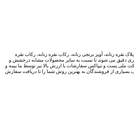
اک نقره زنانه، آویز برنجی زنانه، رکاب نقره زنانه، رکاب نقره
 کاری دقیق می شوند تا نسبت به سایر محصولات مشابه درخشش و
ته باشند. ما انواع متریال های مختلف از جمله نقره، برنج و غیره را فروشگاه عرضه می کنیم.طی قراداد rekabfarsi با شرکت ملی پست و تیپاکس سفارشات با ارزش بالا نیز توسط ما بیمه و
 بسیاری از فروشندگان به بهترین روش شما را تا دریافت سفارش