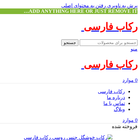
پرش به ناوبری
رفتن به محتوای اصلی
ADD ANYTHING HERE OR JUST REMOVE IT…
رکاب فارسی
جستجو
منو
رکاب فارسی
0
موارد
رکاب فارسی
درباره ما
تماس با ما
وبلاگ
0
موارد
فروخته شده