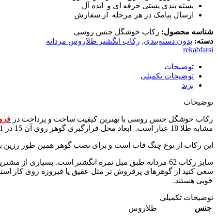
بسته بندی پستی حرفه ای و ایده آل
ارسال پیامک در هر مرحله از سفارش
شناسه محصول:
رکاب خوشگل جنس روسی
دسته:
بدون دسته‌بندی
,
رکاب انگشتر طلاروس مردانه
rekabfarsi
توضیحات
توضیحات تکمیلی
برند
توضیحات
رکاب خوشگل جنس روسی با بهترین کیفیت ساخت و پرداخت در
فرو
مشابه طلا 18 عیار است. ابعاد محل قرارگیری گوهر روی آن 15 در 11 میلیمتر است. این ابعاد کاملا فیکس است لذا سنگ خور آن نصف یک میلیمتر کمتر محاسبه می شود.
این رکاب از نوع چنگ قاب است و برای نصب گوهر همین طور رزین بسیار م
سایز رکاب 62 مردانه طبق میل نمره انگشتر است. بسیاری ا
سعی کنید از گوهرهای پرفروش تر مثل عقیق یا فیروزه روی کار استف
خوبی هستند.
توضیحات تکمیلی
جنس
طلاروس