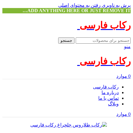
پرش به ناوبری
رفتن به محتوای اصلی
ADD ANYTHING HERE OR JUST REMOVE IT…
رکاب فارسی
جستجو
منو
رکاب فارسی
0
موارد
رکاب فارسی
درباره ما
تماس با ما
وبلاگ
0
موارد