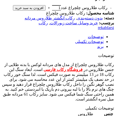
رکاب طلاروس چلچراغ عدد
افزودن به سبد خرید
شناسه محصول:
رکاب طلاروس چلچراغ
دسته:
بدون دسته‌بندی
,
رکاب انگشتر طلاروس مردانه
برچسب:
خرید وسایل ساخت زیورالات
,
رکاب
rekabfarsi
توضیحات
توضیحات تکمیلی
برند
توضیحات
رکاب طلاروس چلچراغ از مدل های مردانه لوکس با بدنه طلایی از
جنس طلاروس در
فروشگاه رکاب فارسی
است. ابعاد سنگ این
رکاب 18 در 13 میلیمتر به صورت فیکس است. لذا سنگ خور رکاب
در حد نصف یک میلیمتر کمتر از این عدد محاسبه می شود. برای
نصب گوهر نگین را داخل رکاب طلاروس چلچراغ قرار دهید و سپس
چنگ های نرم بالا را با لبه بیرونی دم باریک یا انبردستی خم کنید. به
همین راحتی سنگ شما فیکس می شود. سایز رکاب 61 مردانه طبق
میل نمره انگشتر است.
توضیحات تکمیلی
جنس
طلاروس