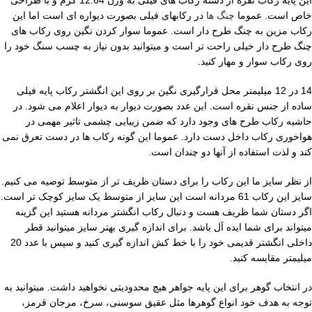
این پایه رکاب نقره از دسته رکاب های فیلی به وزن 12.64 گرم و با طراحی
خاص است. عموما
چنگ ها
در رکابهای فیلی بصورت دیواره ای است اما این
رکاب مزین به چنگ طرح دار است. عموما سوار کردن نگین روی رکاب های
چنگ طرح دار خیلی راحت تر است و میتوانید بدون نیاز به چسب سنگ خود را
روی رکاب سوار و مهار کنید.
14 در 12 میلیمتر محل قرارگیری نگین بر روی این انگشتر رکاب پایه فیلی
ساده از جنس نقره است. این عدد بصورت دیوار به دیوار اعلام می شود. در
حاشیه رکاب طرح های وجود دارد که ضمن زیبایی چشمی تاثیر مهمی در
هواخوری رکاب داخل دست دارد. عموما این گونه رکاب ها در دست تعرق نمی
کند و لذت استفاده از آنها دو چندان است.
از نظر سایز ما این رکاب را برای دستان ظریف تر از متوسط توصیه می کنیم.
سایز این رکاب 61 مردانه است این سایز از متوسط یک سایز کوچک تر است.
اگر دستان شما ظریف هست و دنبال رکاب انگشتر مردانه هستید این گزینه
میتواند برای شما ایده آل باشد. برای اندازه گیری بهتر سایز میتوانید قطر
داخلی انگشتر قدیمی خود را با خط کش اندازه گیری کنید و سپس با عدد 20
میلیمتر مقایسه کنید.
در انتخاب گوهر برای این پایه جواهر هیچ محدودیتی نخواهید داشت. میتوانید به
توجه به هدف خود انواع گوهرها مثل عقیق سوسنی، سرخ، مرجان قرمز،