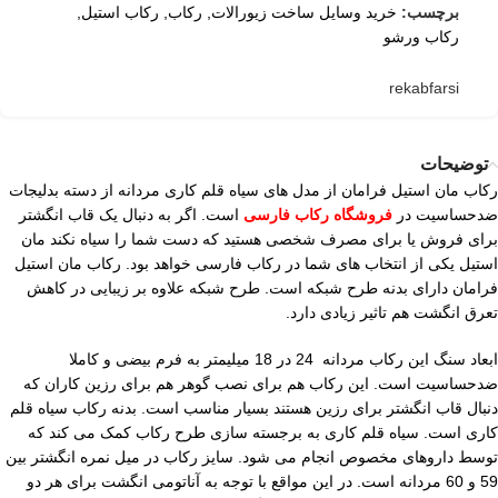
برچسب:
خرید وسایل ساخت زیورالات
,
رکاب
,
رکاب استیل
,
رکاب ورشو
rekabfarsi
توضیحات
رکاب مان استیل فرامان از مدل های سیاه قلم کاری مردانه از دسته بدلیجات
ضدحساسیت در
فروشگاه رکاب فارسی
است. اگر به دنبال یک قاب انگشتر
برای فروش یا برای مصرف شخصی هستید که دست شما را سیاه نکند مان
استیل یکی از انتخاب های شما در رکاب فارسی خواهد بود. رکاب مان استیل
فرامان دارای بدنه طرح شبکه است. طرح شبکه علاوه بر زیبایی در کاهش
تعرق انگشت هم تاثیر زیادی دارد.
ابعاد سنگ این رکاب مردانه 24 در 18 میلیمتر به فرم بیضی و کاملا
ضدحساسیت است. این رکاب هم برای نصب گوهر هم برای رزین کاران که
دنبال قاب انگشتر برای رزین هستند بسیار مناسب است. بدنه رکاب سیاه قلم
کاری است. سیاه قلم کاری به برجسته سازی طرح رکاب کمک می کند که
توسط داروهای مخصوص انجام می شود. سایز رکاب در میل نمره انگشتر بین
59 و 60 مردانه است. در این مواقع با توجه به آناتومی انگشت برای هر دو