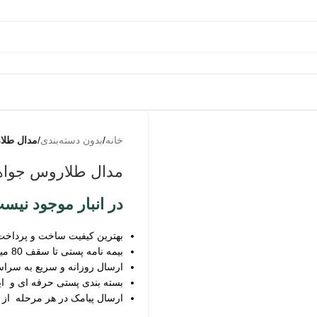
به من
از طریق
خانه
/
بدون دسته‌بندی
/
مدال طلا
پیامک
اطلاع بده
مدال طلاروس جواه
زمانیکه
محصول
در انبار موجود نیس
حراج شد
بهترین کیفیت ساخت و پرداخت
زمانیکه
بیمه نامه پستی تا سقف 80 میلیون
محصول
ارسال روزانه و سریع به سرا
موجود شد
بسته بندی پستی حرفه ای و ای
ارسال پیامک در هر مرحله از