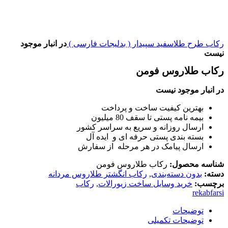
رکاب طرح طلاسفید سپیدار ( بدلیجات فارسی )
در انبار موجود
نیست
رکاب طلاروس فومن
در انبار موجود نیست
بهترین کیفیت ساخت و پرداخت
بیمه نامه پستی تا سقف 80 میلیون
ارسال روزانه و سریع به سراسر کشور
بسته بندی پستی حرفه ای و ایده آل
ارسال پیامک در هر مرحله از سفارش
شناسه محصول:
رکاب طلاروس فومن
دسته:
بدون دسته‌بندی
,
رکاب انگشتر طلاروس مردانه
برچسب:
خرید وسایل ساخت زیورالات
,
رکاب
rekabfarsi
توضیحات
توضیحات تکمیلی