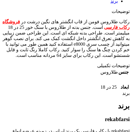
برند
توضیحات
رکاب طلاروس فومن از قاب انگشتر های نگین درشت در
فروشگاه
رکاب فارسی
است. جنس بدنه از طلاروس با سنگ خور 25 در 18
میلیمتر است. طراحی بدنه شبکه ای است. این طراحی ضمن زیبایی
به کاهش تعرق انگشتر داخل انگشت کمک می کند. برای نصب گوهر
میتوانید از چسب سری e8000 استفاده کنید همین طور می توانید با
خم کردن چنگ ها سنگ را سوار کنید. رکاب کاملا رنگ ثابت و قابل
شستشو است. این رکاب برای سایز 64 مردانه مناسب است.
توضیحات تکمیلی
جنس
طلاروس
ابعاد
25 در 18
برند
برند
rekabfarsi
rekabfarsi یا رکاب فارسی یک برند ایرانی در زمینه عرضه انواع