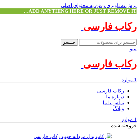
پرش به ناوبری
رفتن به محتوای اصلی
ADD ANYTHING HERE OR JUST REMOVE IT…
رکاب فارسی
جستجو
منو
رکاب فارسی
1
موارد
رکاب فارسی
درباره ما
تماس با ما
وبلاگ
1
موارد
فروخته شده