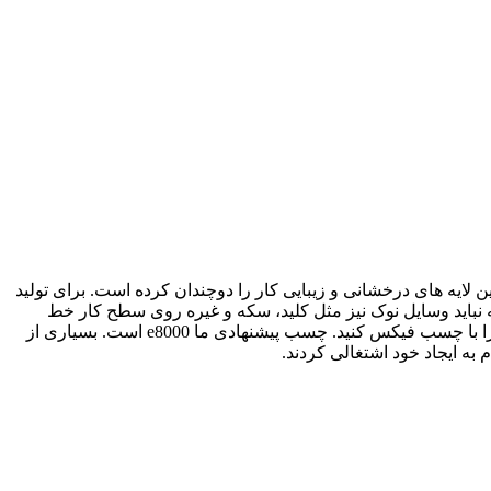
یه های درخشانی و زیبایی کار را دوچندان کرده است. برای تولید
ه نباید وسایل نوک نیز مثل کلید، سکه و غیره روی سطح کار خط
بیاندازد چون به لایه های پوششی آسیب می زند. سایز رکاب بدل مردانه حبیب 62 مردانه است. شما هم برای نصب گوهر میتوانید سنگ خود را با چسب فیکس کنید. چسب پیشنهادی ما e8000 است. بسیاری از
به ایجاد خود اشتغالی کردند.