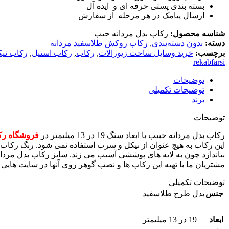
بسته بندی پستی حرفه ای و ایده آل
ارسال پیامک در هر مرحله از سفارش
شناسه محصول:
رکاب بدل مردانه حیب
دسته:
بدون دسته‌بندی
,
رکاب روکش طلاسفید مردانه
برچسب:
خرید وسایل ساخت زیورالات
,
رکاب
,
رکاب استیل
,
رکاب نی
rekabfarsi
توضیحات
توضیحات تکمیلی
برند
توضیحات
رکاب بدل مردانه حبیب با ابعاد سنگ 19 در 13 میلیمتر در
فرو
شگاه رک
این رکاب به هیچ عنوان از نیکل و سرب استفاده نمی شود. رنگ رکاب 
مشتریان ما با تهیه این رکاب ها و نصب گوهر روی آنها در سایت هایی 
توضیحات تکمیلی
جنس
بدل طرح طلاسفید
ابعاد
19 در 13 میلیمتر