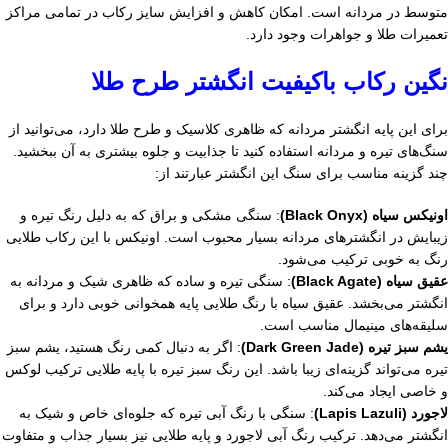
متوسط در مردانه است. امکان کاهش و افزایش سایز رکاب در تمامی مراکز
تعمیرات طلا و جواهرات وجود دارد.
نگین رکاب باکیفیت انگشتر طرح طلا
برای این پایه انگشتر مردانه که ظاهری کلاسیک و طرح طلا دارد، می‌توانید از
سنگ‌های تیره و مردانه استفاده کنید تا جذابیت و جلوه بیشتری به آن ببخشید.
چند گزینه مناسب برای سنگ این انگشتر عبارتند از:
اونیکس سیاه (Black Onyx)
: سنگی مشکی و براق که به دلیل رنگ تیره و
زیبایش در انگشترهای مردانه بسیار محبوب است. اونیکس با این رکاب طلایی
رنگ به خوبی ترکیب می‌شود.
عقیق سیاه (Black Agate)
: سنگی تیره و ساده که ظاهری شیک و مردانه به
انگشتر می‌بخشد. عقیق سیاه با رنگ طلایی پایه همخوانی خوبی دارد و برای
سلیقه‌های مینیمال مناسب است.
یشم سبز تیره (Dark Green Jade)
: اگر به دنبال کمی رنگ هستید، یشم سبز
تیره می‌تواند گزینه‌ای زیبا باشد. این رنگ سبز تیره با پایه طلایی ترکیب لوکس
و خاصی ایجاد می‌کند.
لاجورد (Lapis Lazuli)
: سنگی با رنگ آبی تیره که جلوه‌ای خاص و شیک به
انگشتر می‌دهد. ترکیب رنگ آبی لاجورد و پایه طلایی نیز بسیار جذاب و متفاوت