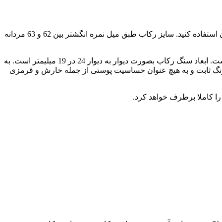
است. میتوانید برای سنگ و همین طور کارهای رزینی از آن استفاده کنید. سایز رکاب طبق میل نمره انگشتر بین 62 و 63 مردانه
در قسمت بالای رکاب شعر زیبای چو ایران نباشد تن من مباد با پس زمینه سیاه قلم قابل مشاهده و بازو رکاب مزین به نقشه زیبای ایران است. ابعاد سنگ رکاب بصورت دیوار به دیوار 24 در 19 میلیمتر است. به
وس 10 برابر بهتر و مقاوم تر از برنج است. این آلیاژ رنگ ثابت و به هیچ عنوان حساسیت پوستی از جمله خارش و قرمزی