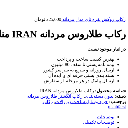
رکاب روکش نقره تای مدل مردانه
225,000
تومان
رکاب طلاروس مردانه IRAN مناسب سنگ و رزین
در انبار موجود نیست
بهترین کیفیت ساخت و پرداخت
بیمه نامه پستی تا سقف 80 میلیون
ارسال روزانه و سریع به سراسر کشور
بسته بندی پستی حرفه ای و ایده آل
ارسال پیامک در هر مرحله از سفارش
شناسه محصول:
رکاب طلاروس مردانه IRAN
دسته:
بدون دسته‌بندی
,
رکاب انگشتر طلاروس مردانه
برچسب:
خرید وسایل ساخت زیورالات
,
رکاب
rekabfarsi
توضیحات
توضیحات تکمیلی
برند