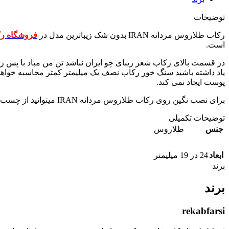
توضیحات
رکاب طلاروس مردانه IRAN بدون شک زیباترین مدل در
فروشگاه ر
است.
پوست ایجاد نمی کند.
برای نصب نگین روی رکاب طلاروس مردانه IRAN میتوانید از چسب E8000 استفاده کنید. این چسب اگر طبق اصول مصرف شود نیاز شما را کاملا برطرف خواهد کرد.
توضیحات تکمیلی
جنس
طلاروس
ابعاد
24 در 19 میلیمتر
برند
برند
rekabfarsi