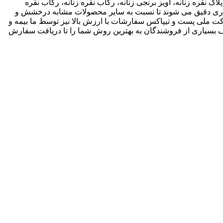
اک نقره زنانه، آویز برنجی زنانه، رکاب نقره زنانه، رکاب نقره
 کاری دقیق می شوند تا نسبت به سایر محصولات مشابه درخشش و
ته باشند. ما انواع متریال های مختلف از جمله نقره، برنج و غیره را فروشگاه عرضه می کنیم.طی قراداد rekabfarsi با شرکت ملی پست و تیپاکس سفارشات با ارزش بالا نیز توسط ما بیمه و
 بسیاری از فروشندگان به بهترین روش شما را تا دریافت سفارش