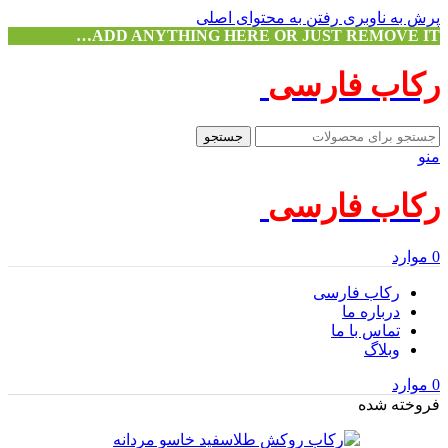
پرش به ناوبری
رفتن به محتوای اصلی
ADD ANYTHING HERE OR JUST REMOVE IT…
رکاب فارسی
جستجو
منو
رکاب فارسی
0
موارد
رکاب فارسی
درباره ما
تماس با ما
وبلاگ
0
موارد
فروخته شده