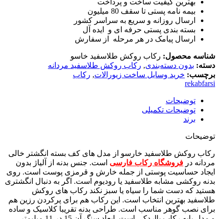
بهترین کیفیت ساخت و پرداخت
بیمه نامه پستی تا سقف 80 میلیون
ارسال روزانه و سریع به سراسر کشور
بسته بندی پستی حرفه ای و ایده آل
ارسال پیامک در هر مرحله از سفارش
شناسه محصول:
رکاب روکش طلاسفید خاسو
دسته:
بدون دسته‌بندی
,
رکاب روکش طلاسفید مردانه
برچسب:
خرید وسایل ساخت زیورالات
,
رکاب
rekabfarsi
توضیحات
توضیحات تکمیلی
برند
توضیحات
رکاب روکش طلاسفید خارسو از مدل های کف بسته انگشتر خالی
مردانه در
فروشگاه رکاب فارسی
است. جنس بدنه از آلیاژ بدون
ایجاد حساسیت پوستی از جمله خارش و قرمزی پوست است. روی
بدنه روکشی مشابه طلاسفید یا رودیوم است. اگر به دنبال انگشتری
هستید که دست شما را سیاه یا سبز نکند رکاب های روکش
طلاسفید بهترین انتخاب است. این رکاب هم برای پرکردن رزین هم
برای نصب گوهر مناسب است. طراحی بدنه تقریبا کلاسیک و ساده
و مدل پایه رکاب پااردکی است. ابعاد سنگ آن 15 در 11 میلیمتر