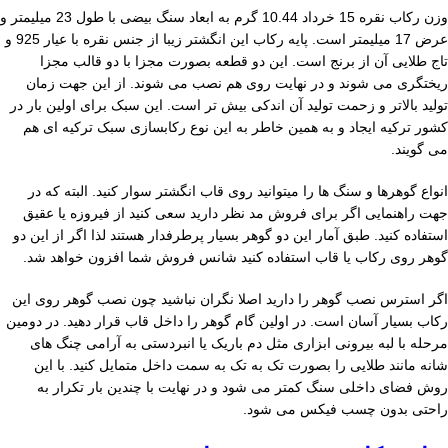
وزن رکاب نقره 15 خرداد 10.44 گرم به ابعاد سنگ بیضی با طول 23 میلیمتر و
عرض 17 میلیمتر است. پایه رکاب این انگشتر زیبا از جنس نقره با عیار 925 و
تاج طلایی آن از برنج است. این دو قطعه بصورت مجزا با دو قالب مجزا
ریختگری می شوند و در نهایت روی هم نصب می شوند. از این جهت زمان
تولید بالاتر و زحمت تولید آن اندکی بیش تر است. این سبک برای اولین بار در
کشور ترکیه ایجاد و به همین خاطر به این نوع رکابسازی سبک ترکیه ای هم
می گویند.
انواع گوهرها و سنگ ها را میتوانید روی قاب انگشتر سوار کنید. البته که در
جهت راهنمایی اگر برای فروش مد نظر دارید سعی کنید از فیروزه یا عقیق
استفاده کنید. طبق آمار این دو گوهر بسیار پرطرفدار هستند لذا اگر از این دو
گوهر روی رکاب یا قاب استفاده کنید شانس فروش شما افزون خواهد شد.
اگر استرس نصب گوهر را دارید اصلا نگران نباشید چون نصب گوهر روی این
رکاب بسیار آسان است. در اولین گام گوهر را داخل قاب قرار دهید. در دومین
مرحله با لبه بیرونی ابزاری مثل دم باریک یا انبردستی به آرامی چنگ های
شانه مانند طلایی را بصورت تک به تک به سمت داخل متمایل کنید. با این
روش فضای داخلی سنگ کمتر می شود و در نهایت با چندین بار تکرار به
راحتی بدون چسب فیکس می شود.