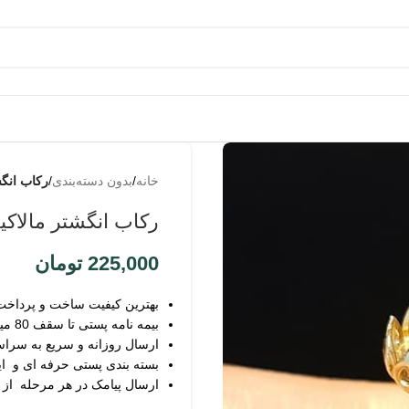
به
من از
خانه
/
بدون دسته‌بندی
/
رکاب انگ
طریق
پیامک
رکاب انگشتر مالاک
اطلاع
بده
225,000
تومان
بهترین کیفیت ساخت و پرداخت
بیمه نامه پستی تا سقف 80 میلیون
ارسال روزانه و سریع به سرا
بسته بندی پستی حرفه ای و ای
ارسال پیامک در هر مرحله از