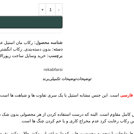
شناسه محصول:
رکاب مان استیل ع
دسته:
بدون دسته‌بندی
,
رکاب انگشتر 
برچسب:
خرید وسایل ساخت زیورال
rekabfarsi
توضیحات
توضیحات تکمیلی
برند
 فارسی
است. این جنس مشابه استیل با یک سری تفاوت ها و شباهت ها است 
جنس رکاب رعایت کرد عدم مخراج کاری و یا خم کردن چنگ ها است.
رها بدلیجات با توجه به محدودیت هایی که دارند اعم از روکش طلا، روکش نق