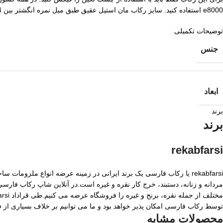
e8000 استفاده کنید. سایز رکاب مان استیل عقیق طبق میل نمره انگشتر بین 64 و 65 مردانه است. در این مواقع با توجه به آناتومی انگشت برای هر دو سایز قابل استفاده است.
توضیحات تکمیلی
جنس
ابعاد
برند
برند
rekabfarsi
rekabfarsi یا رکاب فارسی یک برند ایرانی در زمینه عرضه انواع ملزو
مردانه و زنانه، دستبند، خرج کار نقره و غیره است.در آنلاین شاپ رکاب فا
توسط رکاب فارسی امکان پذیر خواهد بود و ما می توانیم بر خلاف بسیاری از
محصولات مشابه