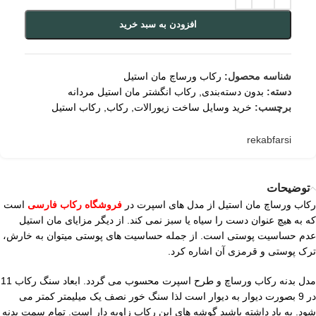
افزودن به سبد خرید
شناسه محصول:
رکاب ورساچ مان استیل
دسته:
بدون دسته‌بندی
,
رکاب انگشتر مان استیل مردانه
برچسب:
خرید وسایل ساخت زیورالات
,
رکاب
,
رکاب استیل
rekabfarsi
توضیحات
رکاب ورساچ مان استیل از مدل های اسپرت در
فروشگاه رکاب فارسی
است
که به هیچ عنوان دست را سیاه یا سبز نمی کند. از دیگر مزایای مان استیل
عدم حساسیت پوستی است. از جمله حساسیت های پوستی میتوان به خارش،
ترک پوستی و قرمزی آن اشاره کرد.
مدل بدنه رکاب ورساچ و طرح اسپرت محسوب می گردد. ابعاد سنگ رکاب 11
در 9 بصورت دیوار به دیوار است لذا سنگ خور نصف یک میلیمتر کمتر می
شود. به یاد داشته باشید گوشه های این رکاب زاویه دار است. تمام سمت بدنه