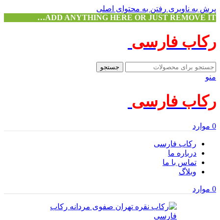
پرش به ناوبری
رفتن به محتوای اصلی
ADD ANYTHING HERE OR JUST REMOVE IT…
رکاب فارسی
جستجو
منو
رکاب فارسی
0
موارد
رکاب فارسی
درباره ما
تماس با ما
وبلاگ
0
موارد