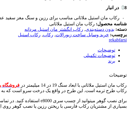
8 در انبار
رکاب مان استیل ملاثانی مناسب برای رزین و سنگ مغز سفید عد
شناسه محصول:
رکاب مان استیل ملاثانی
دسته:
بدون دسته‌بندی
,
رکاب انگشتر مان استیل مردانه
برچسب:
خرید وسایل ساخت زیورالات
,
رکاب
,
رکاب استیل
rekabfarsi
توضیحات
توضیحات تکمیلی
برند
توضیحات
رکاب مان استیل ملاثانی با ابعاد سنگ 19 در 14 میلیمتر در
فروشگاه ر
رکاب طرح ترمه است. این طرح در واقع یک درخت سرو است که به ن
برای نصب گوهر میتوانید از
بسیاری از مشتریان رکاب فارسی با ریختن رزین یا نصب گوهر روی این نوع