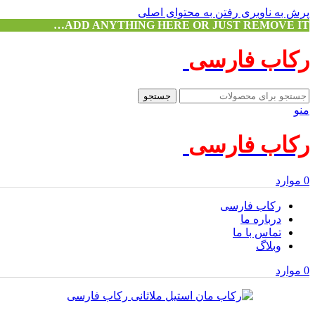
پرش به ناوبری
رفتن به محتوای اصلی
ADD ANYTHING HERE OR JUST REMOVE IT…
رکاب فارسی
جستجو
منو
رکاب فارسی
0
موارد
رکاب فارسی
درباره ما
تماس با ما
وبلاگ
0
موارد