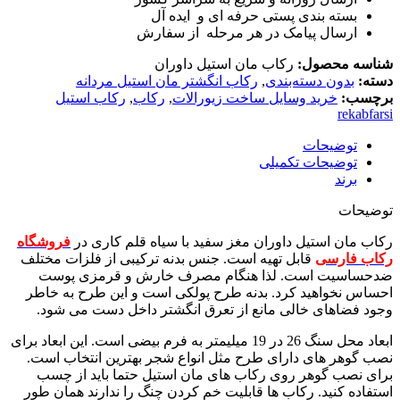
بسته بندی پستی حرفه ای و ایده آل
ارسال پیامک در هر مرحله از سفارش
شناسه محصول:
رکاب مان استیل داوران
دسته:
بدون دسته‌بندی
,
رکاب انگشتر مان استیل مردانه
برچسب:
خرید وسایل ساخت زیورالات
,
رکاب
,
رکاب استیل
rekabfarsi
توضیحات
توضیحات تکمیلی
برند
توضیحات
رکاب مان استیل داوران مغز سفید با سیاه قلم کاری در
فروشگاه
رکاب فارسی
قابل تهیه است. جنس بدنه ترکیبی از فلزات مختلف
ضدحساسیت است. لذا هنگام مصرف خارش و قرمزی پوست
احساس نخواهید کرد. بدنه طرح پولکی است و این طرح به خاطر
وجود فضاهای خالی مانع از تعرق انگشتر داخل دست می شود.
ابعاد محل سنگ 26 در 19 میلیمتر به فرم بیضی است. این ابعاد برای
نصب گوهر های دارای طرح مثل انواع شجر بهترین انتخاب است.
برای نصب گوهر روی رکاب های مان استیل حتما باید از چسب
استفاده کنید. رکاب ها قابلیت خم کردن چنگ را ندارند همان طور