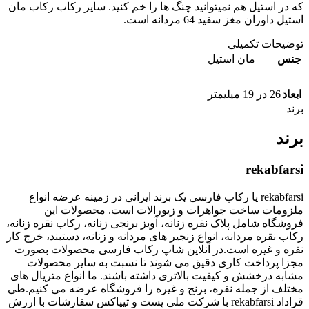
که در استیل هم نمیتوانید چنگ ها را خم کنید. سایز رکاب رکاب مان
استیل داوران مغز سفید 64 مردانه است.
توضیحات تکمیلی
جنس
مان استیل
ابعاد
26 در 19 میلیمتر
برند
برند
rekabfarsi
rekabfarsi یا رکاب فارسی یک برند ایرانی در زمینه عرضه انواع
ملزومات ساخت جواهرات و زیورالات است. محصولات این
فروشگاه شامل پلاک نقره زنانه، آویز برنجی زنانه، رکاب نقره زنانه،
رکاب نقره مردانه، انواع زنجیر های مردانه و زنانه، دستبند، خرج کار
نقره و غیره است.در آنلاین شاپ رکاب فارسی محصولات بصورت
مجزا پرداخت کاری دقیق می شوند تا نسبت به سایر محصولات
مشابه درخشش و کیفیت بالاتری داشته باشند. ما انواع متریال های
مختلف از جمله نقره، برنج و غیره را فروشگاه عرضه می کنیم.طی
قراداد rekabfarsi با شرکت ملی پست و تیپاکس سفارشات با ارزش