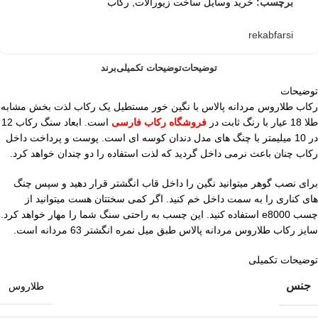
برچسب:
خرید وسایل ساخت زیورالات
,
رکاب
rekabfarsi
توضیحات
توضیحات تکمیلی
برند
توضیحات
رکاب طلاروس مردانه پالاس با نگین خور مستطیل یک رکاب لذت بخش مشابه
طلا 18 عیار با رنگ ثابت در
فروشگاه رکاب فارسی
است. ابعاد سنگ رکاب 12
در 10 میلیمتر با چنگ های مدل دندان کوسه ای است. پوست و پرداخت داخل
رکاب چنان باعث نرمی داخل گردید که لذت استفاده را دو چندان خواهد کرد.
برای نصب گوهر میتوانید نگین را داخل قاب انگشتر قرار دهید و سپس چنگ
های کناری را به سمت داخل خم کنید. اگر کمی سختتان هست میتوانید از
چسب e8000 استفاده کنید. این چسب به راحتی سنگ شما را مهار خواهد کرد.
سایز رکاب طلاروس مردانه پالاس طبق میل نمره انگشتر 63 مردانه است.
توضیحات تکمیلی
جنس
طلاروس