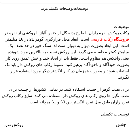
توضیحات
توضیحات تکمیلی
برند
توضیحات
رکاب روکش نقره رازان با طرح بدنه گل از جنس آلیاژ با روکشی از نقره در
فروشگاه رکاب فارسی
است. ابعاد محل قرارگیری گوهر 21 در 16 میلیمتر
است. این ابعاد بصورت دیوار به دیوار است لذا سنگ خور در حد نصف یک
میلیمتر کمتر محاسبه می گردد. این روکش نسبت به بالاترین مواد شوینده
یعنی وایتکس هم مقاوم است. فقط باید از ایجاد خط و خش عمیق روی کار
بصورت خودآگاه و ناخودآگاه پرهیز کنید. عموما رکاب های روکش دار باید تک
استفاده شوند و بصورت همزمان در کنار انگشتر دیگر مورد استفاده قرار
نگیرند.
برای نصب گوهر از چسب استفاده کنید. در تمامی کشورها از چسب برای
نصب نگین ها روی رکاب های روکش دار استفاده می کنند. سایز رکاب روکش
نقره رازان طبق میل نمره انگشتر بین 60 و 61 مردانه است.
توضیحات تکمیلی
جنس
روکش نقره