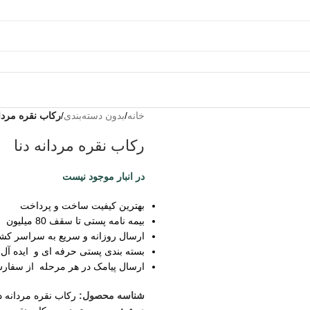
خانه
/
بدون دسته‌بندی
/
رکاب نقره مردان
به من
رکاب نقره مردانه دنا
از طریق
پیامک
در انبار موجود نیست
اطلاع بده
زمانیکه
بهترین کیفیت ساخت و پرداخت
محصول
بیمه نامه پستی تا سقف 80 میلیون
حراج شد
ارسال روزانه و سریع به سراسر کش
بسته بندی پستی حرفه ای و ایده آل
زمانیکه
ارسال پیامک در هر مرحله از سفار
محصول
موجود شد
شناسه محصول:
رکاب نقره مردانه دن