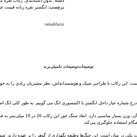
دسته:
بدون دسته‌بندی
,
رکاب نقره مر
برچسب:
انگشتر نقره زنانه قیمت عم
ثبت
rekabfarsi
توضیحات
توضیحات تکمیلی
برند
 درج شماره عیار داخل انگشتر یا اکسسوری انگ می گوییم. به طور کلی انگ ا
وزن این رکاب 12.91 گرم است که با 
نگام استفاده جلوگیری می‌کند.
 در میان است. این چنگ‌ها وظیفه نگهداری از گوهر را بر عهده دارند. شما می