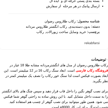
بسته بندی پستی حرفه ای و ایده آل
ارسال پیامک در هر مرحله از سفارش
شناسه محصول:
رکاب طلاروس رضوان
دسته:
بدون دسته‌بندی
,
رکاب انگشتر طلاروس مردانه
برچسب:
خرید وسایل ساخت زیورالات
,
رکاب
rekabfarsi
توضیحات
رکاب طلاروس رضوان از مدل های انگشترمردانه مشابه طلا 18 عیار در
فروشگاه رکاب فارسی
است. ابعاد سنگ رکاب 16 در 12 میلیمتر است. این
ابعاد بصورت فیکس است لذا سنگ خور رکاب را نصف یک میلیمتر کمتر در
نظر بگیرید.
برای نصب گوهر نگین را داخل قاب قرار دهید و سپس چنگ های بالای انگشتر
را به سمت داخل متمایل کنید. با این روش ساده به راحتی گوهر شما فیکس
می شود. همین طور میتوانید برای نصب گوهر از چسب هم استفاده کنید.
چسب ایده آل برای این کار e8000 است.