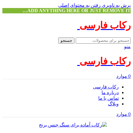
پرش به ناوبری
رفتن به محتوای اصلی
ADD ANYTHING HERE OR JUST REMOVE IT…
رکاب فارسی
جستجو
منو
رکاب فارسی
0
موارد
رکاب فارسی
درباره ما
تماس با ما
وبلاگ
0
موارد