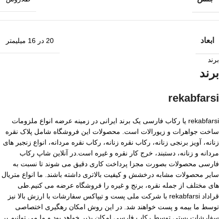
ابعاد
20 در 16 میلیمتر
برند
برند
rekabfarsi
rekabfarsi یا رکاب فارسی یک برند ایرانی در زمینه عرضه انواع ملزومات
ساخت جواهرات و زیورالات است. محصولات این فروشگاه شامل پلاک نقره
زنانه، آویز برنجی زنانه، رکاب نقره زنانه، رکاب نقره مردانه، انواع زنجیر های
مردانه و زنانه، دستبند، خرج کار نقره و غیره است.در آنلاین شاپ رکاب
فارسی محصولات بصورت مجزا پرداخت کاری دقیق می شوند تا نسبت به
سایر محصولات مشابه درخشش و کیفیت بالاتری داشته باشند. ما انواع متریال
های مختلف از جمله نقره، برنج و غیره را فروشگاه عرضه می کنیم.طی
قراداد rekabfarsi با شرکت ملی پست و تیپاکس سفارشات با ارزش بالا نیز
توسط ما بیمه و پست خواهند شد. در این روش امکان رهگیری اختصاصی
سفارشات پستی توسط رکاب فارسی امکان پذیر خواهد بود و ما می توانیم بر