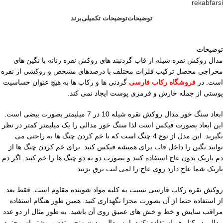
rekabfarsi
توضیحات
توضیحات تکمیلی
برند
توضیحات
مدال روکش نقره شیله از قاب گردنبند های روکش نقره زنانه با نگین های
مخراجی محصل ترکیب فلزات مختلف با درصدهای مشخص و روکشی از نقره
است. در
فروشگاه رکاب فارسی
گردنی ها و رکاب ها به هیچ عنوان حساسیت
پوستی از جمله خارش و قرمزی پوست ایجاد نمی کند.
ابعاد سنگ خور مدال روکش نقره شیله 10 در 7 میلیمتر بصورت بیضی است.
این ابعاد بصورت فیکس است لذا سنگ خور مدالی را یک میلیمتر کمتر در نظر
بگیرید. این مدل از نوع 4 چنگ است که با خم کردن چنگ ها به راحتی می
توانید نگین را داخل قاب برای همیشه فیکس کنید. برای خم کردن چنگ ها از
دم باریک بدون عاج استفاده کنید و بصورت دو به دو چنگ ها را خم کنید. اگر دم
باریک شما عاج دارد روی عاج را لمی لنت برق بزنید.
روکش نقره رکاب فارسی نسبت به کلیه مواد شوینده مقاوم است. فقط بعد
از استفاده حتما از آن بصورت مجزا نگهداری کنید. همین طور هنگام استفاده
مراقب سایش و خط و خش های عمیق روی آن باشید. به طور مثال از دو عدد
مدالی در کنار هم استفاده نکنید. این مدالی بدون زنجیر تقدیم مشتریان محترم