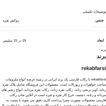
توضیحات تکمیلی
جنس
روکش نقره
ابعاد
19 در 15 میلیمتر
برند
برند
rekabfarsi
rekabfarsi یا رکاب فارسی یک برند ایرانی در زمینه عرضه انواع ملزومات
ساخت جواهرات و زیورالات است. محصولات این فروشگاه شامل پلاک نقره
زنانه، آویز برنجی زنانه، رکاب نقره زنانه، رکاب نقره مردانه، انواع زنجیر های
مردانه و زنانه، دستبند، خرج کار نقره و غیره است.در آنلاین شاپ رکاب
فارسی محصولات بصورت مجزا پرداخت کاری دقیق می شوند تا نسبت به
سایر محصولات مشابه درخشش و کیفیت بالاتری داشته باشند. ما انواع متریال