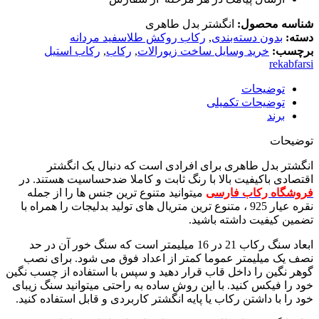
شناسه محصول:
انگشتر بدل طاهری
دسته:
بدون دسته‌بندی
,
رکاب روکش طلاسفید مردانه
برچسب:
خرید وسایل ساخت زیورالات
,
رکاب
,
رکاب استیل
rekabfarsi
توضیحات
توضیحات تکمیلی
برند
توضیحات
انگشتر بدل طاهری برای افرادی است که دنبال یک انگشتر
اقتصادی باکیفیت بالا با رنگ ثابت و کاملا ضدحساسیت هستند. در
فروشگاه رکاب فارسی
میتوانید متنوع ترین جنس ها را از جمله
نقره عیار 925 ، متنوع ترین متریال های تولید بدلیجات را همراه با
تضمین کیفیت داشته باشید.
ابعاد سنگ رکاب 21 در 16 میلیمتر است که سنگ خور آن در حد
نصف یک میلیمتر عموما کمتر از اعداد فوق می شود. برای نصب
گوهر نگین را داخل قاب قرار دهید و سپس با استفاده از چسب نگین
خود را فیکس کنید. با این روش ساده به راحتی میتوانید سنگ زیبای
خود را با داشتن رکاب یا پایه انگشتر کاربردی و قابل استفاده کنید.