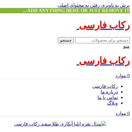
پرش به ناوبری
رفتن به محتوای اصلی
ADD ANYTHING HERE OR JUST REMOVE IT…
رکاب فارسی
جستجو
منو
رکاب فارسی
0
موارد
رکاب فارسی
درباره ما
تماس با ما
وبلاگ
0
موارد