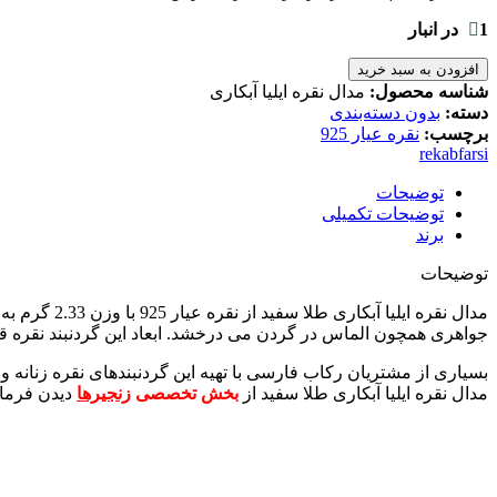
1 در انبار
افزودن به سبد خرید
شناسه محصول:
مدال نقره ایلیا آبکاری
دسته:
بدون دسته‌بندی
برچسب:
نقره عیار 925
rekabfarsi
توضیحات
توضیحات تکمیلی
برند
توضیحات
مدال نقره ایلیا آبکاری طلا سفید از نقره عیار 925 با وزن 2.33 گرم به فرم قلب در
جواهری همچون الماس در گردن می درخشد. ابعاد این گردنبند نقره قلبی زیبا 2.5 در 2 سانتی متر بدون محاسبه قلاب اویز بال
بسیاری از مشتریان رکاب فارسی با تهیه این گردنبندهای نقره زنانه و ف
مدال نقره ایلیا آبکاری طلا سفید از
بخش تخصصی
زنجیرها
دیدن فرمای