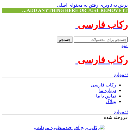
پرش به ناوبری
رفتن به محتوای اصلی
ADD ANYTHING HERE OR JUST REMOVE IT…
رکاب فارسی
جستجو
منو
رکاب فارسی
0
موارد
رکاب فارسی
درباره ما
تماس با ما
وبلاگ
0
موارد
فروخته شده