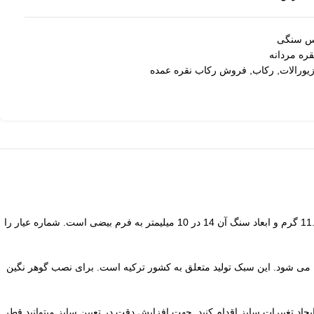
کس سنگی
ره مردانه
یورالات
,
رکاب
,
فروش رکاب نقره عمده
است. وزن رکاب 11.02 گرم و ابعاد سنگ آن 14 در 10 میلیمتر به فرم بیضی است. شماره عیار را
می شود. این سبک تولید متعلق به کشور ترکیه است. برای نصب گوهر نگین
یرات طلا و جواهرات نسبت به ایجاد تغییرات سایز اقدام کنید. جهت افزایش دقت در تعیین سایز میتوانید قطر