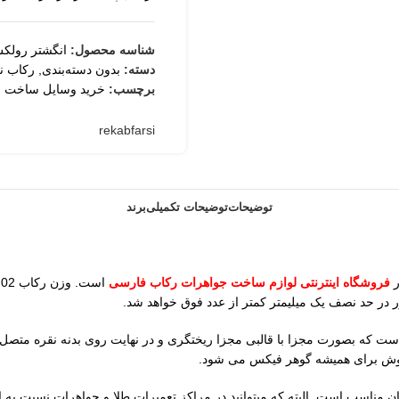
شناسه محصول:
انگشتر رول
دسته:
بدون دسته‌بندی
,
رکاب نق
برچسب:
خرید وسایل ساخت ز
rekabfarsi
توضیحات
توضیحات تکمیلی
برند
فروشگاه اینترنتی لوازم ساخت جواهرات رکاب فارسی
ور در حد نصف یک میلیمتر کمتر از عدد فوق خواهد شد.
 که بصورت مجزا با قالبی مجزا ریختگری و در نهایت روی بدنه نقره متصل 
ن روش برای همیشه گوهر فیکس می شود.
ردانه یا به عبارتی متوسط است. این سایز برای 80 درصد آقایان مناسب است. البته که میتوانید در مراکز تعم