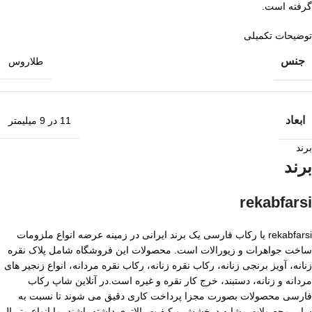
گرفته است.
توضیحات تکمیلی
جنس
طلاروس
ابعاد
11 در 9 میلیمتر
برند
برند
rekabfarsi
rekabfarsi یا رکاب فارسی یک برند ایرانی در زمینه عرضه انواع ملزومات
ساخت جواهرات و زیورالات است. محصولات این فروشگاه شامل پلاک نقره
زنانه، آویز برنجی زنانه، رکاب نقره زنانه، رکاب نقره مردانه، انواع زنجیر های
مردانه و زنانه، دستبند، خرج کار نقره و غیره است.در آنلاین شاپ رکاب
فارسی محصولات بصورت مجزا پرداخت کاری دقیق می شوند تا نسبت به
سایر محصولات مشابه درخشش و کیفیت بالاتری داشته باشند. ما انواع متریال