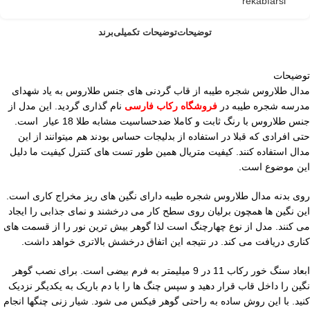
rekabfarsi
توضیحات
توضیحات تکمیلی
برند
توضیحات
مدال طلاروس شجره طیبه از قاب گردنی های جنس طلاروس به یاد شهدای
مدرسه شجره طیبه در
فروشگاه رکاب فارسی
نام گذاری گردید. این مدل از
جنس طلاروس با رنگ ثابت و کاملا ضدحساسیت مشابه طلا 18 عیار است.
حتی افرادی که قبلا در استفاده از بدلیجات حساس بودند هم میتوانند از این
مدال استفاده کنند. کیفیت متریال همین طور تست های کنترل کیفیت ما دلیل
این موضوع است.
روی بدنه مدال طلاروس شجره طیبه دارای نگین های ریز مخراج کاری است.
این نگین ها همچون برلیان روی سطح کار می درخشند و نمای جذابی را ایجاد
می کنند. مدل از نوع چهارچنگ است لذا گوهر بیش ترین نور را از قسمت های
کناری دریافت می کند. در نتیجه این اتفاق درخشش بالاتری خواهد داشت.
ابعاد سنگ خور رکاب 11 در 9 میلیمتر به فرم بیضی است. برای نصب گوهر
نگین را داخل قاب قرار دهید و سپس چنگ ها را با دم باریک به یکدیگر نزدیک
کنید. با این روش ساده به راحتی گوهر فیکس می شود. شیار زنی چنگها انجام